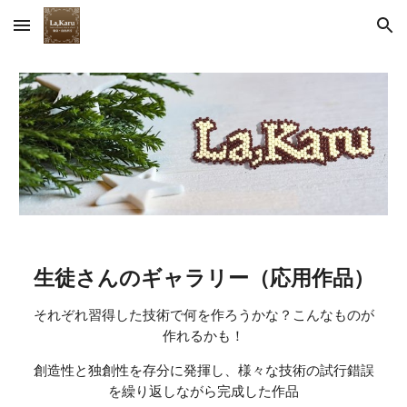
Skip to main content
Skip to navigation
生徒さんのギャラリー（応用作品）
それぞれ
習得
した技術で何を作ろうかな？こんなものが
作れるかも！
創造性と独創性を存分に発揮し、様々な技術の
試行錯誤
を繰り返しながら
完成した作品