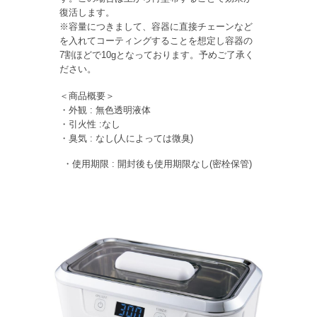
復活します。
※容量につきまして、容器に直接チェーンなど
を入れてコーティングすることを想定し容器の
7割ほどで10gとなっております。予めご了承く
ださい。
＜商品概要＞
・外観 : 無色透明液体
・引火性 :なし
・臭気 : なし(人によっては微臭)
・使用期限 : 開封後も使用期限なし(密栓保管)