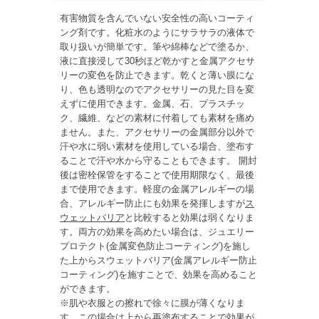
有害物質を含んでいない安全性の高いコーティ
ング剤です。化粧水のようにサラサラの液体で
取り扱いが簡単です。筆や綿棒などで塗るか、
液に直接浸して30秒ほど乾かすと金属アクセサ
リーの変色を防止できます。乾くと薄い膜にな
り、色も透明なのでアクセサリーの見た目を変
えずに使用できます。金属、石、プラスチッ
ク、繊維、などの素材に付着しても素材を痛め
ません。また、アクセサリーの金属部分以外で
汗や水に弱い素材を使用している場合、塗布す
ることで汗や水から守ることもできます。 開封
後は密栓保管をすることで使用期限なく、最後
まで使用できます。軽度の金属アレルギーの場
合、アレルギー防止にも効果を発揮しますが
ス
ウェットバリア
と比較すると効果は弱くなりま
す。両方の効果を高めたい場合は、ジュエリー
プロテクト(金属変色防止コーティング)を施し
た上からスウェットバリア(金属アレルギー防止
コーティング)を施すことで、効果を高めること
ができます。
※肌や衣服との擦れで徐々に膜が薄くなりま
す。この場合は上から再塗布することで効果が